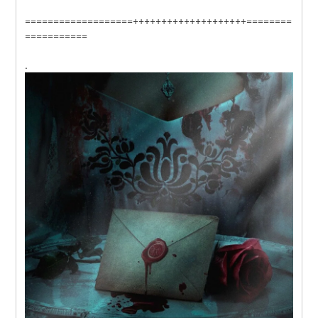
===================++++++++++++++++++++========
===========
.