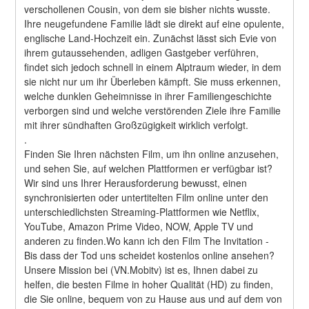
verschollenen Cousin, von dem sie bisher nichts wusste. 
Ihre neugefundene Familie lädt sie direkt auf eine opulente, 
englische Land-Hochzeit ein. Zunächst lässt sich Evie von 
ihrem gutaussehenden, adligen Gastgeber verführen, 
findet sich jedoch schnell in einem Alptraum wieder, in dem 
sie nicht nur um ihr Überleben kämpft. Sie muss erkennen, 
welche dunklen Geheimnisse in ihrer Familiengeschichte 
verborgen sind und welche verstörenden Ziele ihre Familie 
mit ihrer sündhaften Großzügigkeit wirklich verfolgt. 
.
Finden Sie Ihren nächsten Film, um ihn online anzusehen, 
und sehen Sie, auf welchen Plattformen er verfügbar ist?
Wir sind uns Ihrer Herausforderung bewusst, einen 
synchronisierten oder untertitelten Film online unter den 
unterschiedlichsten Streaming-Plattformen wie Netflix, 
YouTube, Amazon Prime Video, NOW, Apple TV und 
anderen zu finden.Wo kann ich den Film The Invitation - 
Bis dass der Tod uns scheidet kostenlos online ansehen?
Unsere Mission bei (VN.Mobitv) ist es, Ihnen dabei zu 
helfen, die besten Filme in hoher Qualität (HD) zu finden, 
die Sie online, bequem von zu Hause aus und auf dem von 